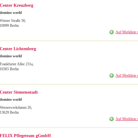
Center Kreuzberg
domino world
Wiener Straße 56
,
10999
Berlin
Auf Merkliste 
Center Lichtenberg
domino world
Frankfurter Allee 231a
,
10365
Berlin
Auf Merkliste 
Center Siemensstadt
domino world
Wernerwerkdamm 26
,
13629
Berlin
Auf Merkliste 
FELIX Pflegeteam gGmbH