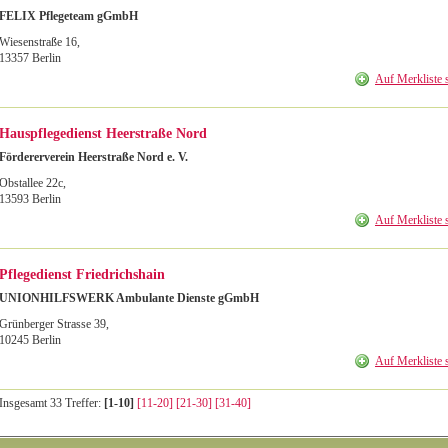
FELIX Pflegeteam gGmbH
Wiesenstraße 16
,
13357
Berlin
Auf Merkliste 
Hauspflegedienst Heerstraße Nord
Fördererverein Heerstraße Nord e. V.
Obstallee 22c
,
13593
Berlin
Auf Merkliste 
Pflegedienst Friedrichshain
UNIONHILFSWERK Ambulante Dienste gGmbH
Grünberger Strasse 39
,
10245
Berlin
Auf Merkliste 
Insgesamt 33 Treffer:
[1-10]
[11-20]
[21-30]
[31-40]