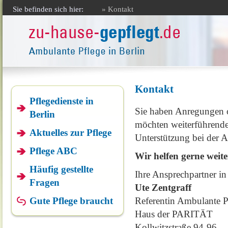
Sie befinden sich hier:
» Kontakt
Kontakt
Pflegedienste in
Sie haben Anregungen o
Berlin
möchten weiterführende
Aktuelles zur Pflege
Unterstützung bei der 
Pflege ABC
Wir helfen gerne weite
Häufig gestellte
Ihre Ansprechpartner i
Fragen
Ute Zentgraff
Gute Pflege braucht
Referentin Ambulante P
Haus der PARITÄT
Kollwitzstraße 94-96